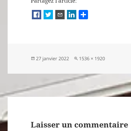
Partagez l'article:
P
a
rt
a
g
er
Publié
Taille
27 janvier 2022
1536 × 1920
le
réelle
Laisser un commentaire