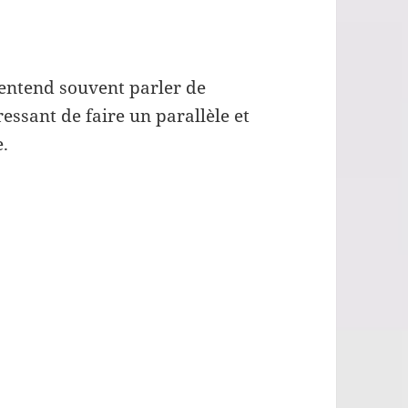
n entend souvent parler de
ressant de faire un parallèle et
e.
es appliquées à sa vie