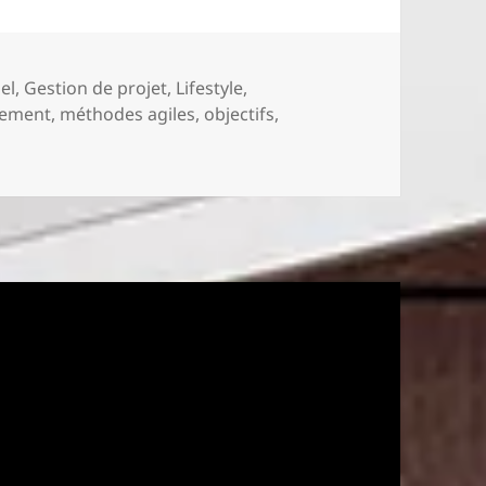
el
,
Gestion de projet
,
Lifestyle
,
ement
,
méthodes agiles
,
objectifs
,
 Méthodes agiles appliquées à sa vie