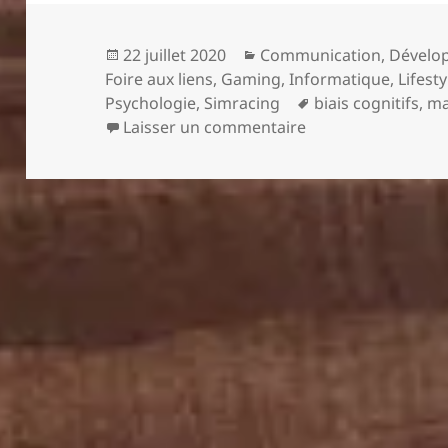
g
er
Publié
Catégories
22 juillet 2020
Communication
,
Dévelo
le
Foire aux liens
,
Gaming
,
Informatique
,
Lifesty
Mots-
Psychologie
,
Simracing
biais cognitifs
,
ma
sur Foire aux liens
clés
Laisser un commentaire