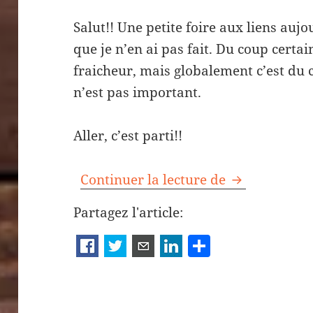
Salut!! Une petite foire aux liens aujo
que je n’en ai pas fait. Du coup certai
fraicheur, mais globalement c’est du
n’est pas important.
Aller, c’est parti!!
Foire aux lie
Continuer la lecture de
Partagez l'article:
P
a
rt
a