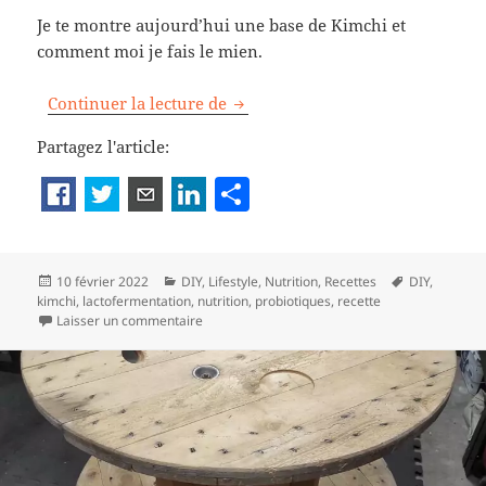
Je te montre aujourd’hui une base de Kimchi et
comment moi je fais le mien.
Comment faire son Kimchi
Continuer la lecture de
Partagez l'article:
P
a
rt
Publié
Catégories
Mots-
10 février 2022
DIY
,
Lifestyle
,
Nutrition
,
Recettes
DIY
,
a
le
clés
kimchi
,
lactofermentation
,
nutrition
,
probiotiques
,
recette
g
sur Comment faire son Kimchi
Laisser un commentaire
er