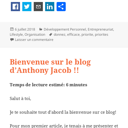
P
a
rt
Publié
Catégories
6 juillet 2018
Développement Personnel
,
Entrepreneuriat
,
a
le
Mots-
Lifestyle
,
Organisation
donnez
,
efficace
,
priorite
,
priorites
g
sur Pour être efficace, donnez la priorité aux pr
clés
Laisser un commentaire
er
Bienvenue sur le blog
d’Anthony Jacob !!
Temps de lecture estimé: 6 minutes
Salut à toi,
Je te souhaite tout d’abord la bienvenue sur ce blog!
Pour mon premier article, je tenais à me présenter et