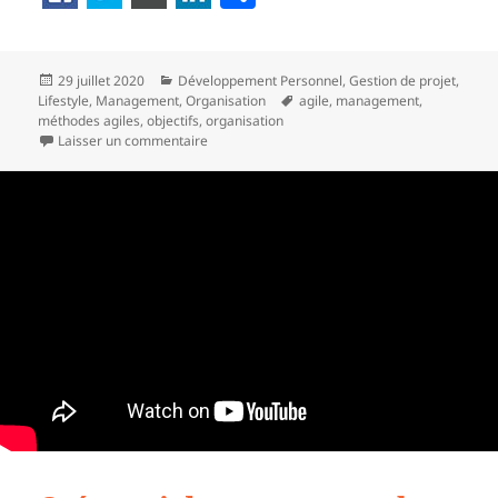
a
rt
Publié
Catégories
29 juillet 2020
Développement Personnel
,
Gestion de projet
,
a
le
Mots-
Lifestyle
,
Management
,
Organisation
agile
,
management
,
g
clés
méthodes agiles
,
objectifs
,
organisation
sur Méthodes agiles appliquées à sa vie
Laisser un commentaire
er