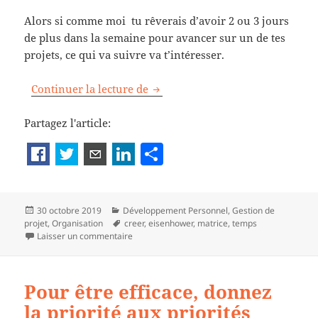
Alors si comme moi tu rêverais d’avoir 2 ou 3 jours
de plus dans la semaine pour avancer sur un de tes
projets, ce qui va suivre va t’intéresser.
Créer toi du temps avec la matr
Continuer la lecture de
Partagez l'article:
P
a
rt
Publié
Catégories
30 octobre 2019
Développement Personnel
,
Gestion de
a
le
Mots-
projet
,
Organisation
creer
,
eisenhower
,
matrice
,
temps
g
clés
sur Créer toi du temps avec la matrice d’Eise
Laisser un commentaire
er
Pour être efficace, donnez
la priorité aux priorités