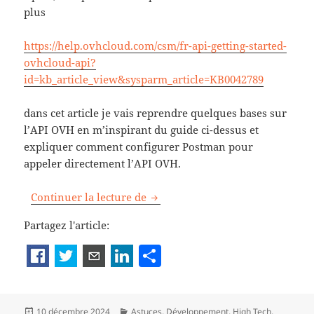
plus
https://help.ovhcloud.com/csm/fr-api-getting-started-
ovhcloud-api?
id=kb_article_view&sysparm_article=KB0042789
dans cet article je vais reprendre quelques bases sur
l’API OVH en m’inspirant du guide ci-dessus et
expliquer comment configurer Postman pour
appeler directement l’API OVH.
Comment utiliser l’API d’OVH a
Continuer la lecture de
Partagez l'article:
P
a
rt
Publié
Catégories
10 décembre 2024
Astuces
,
Développement
,
High Tech
,