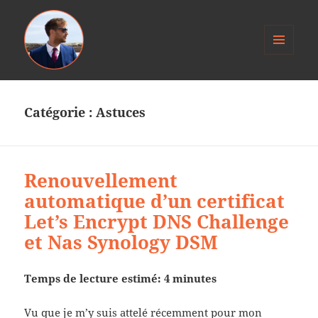
MENU
ET
Anthony Jacob
WIDGETS
Catégorie :
Astuces
Renouvellement
automatique d’un certificat
Let’s Encrypt DNS Challenge
et Nas Synology DSM
Temps de lecture estimé: 4 minutes
Vu que je m’y suis attelé récemment pour mon