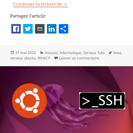
Comment éditer les fichiers de 
Continuer la lecture de
Partagez l'article:
P
a
rt
Publié
Catégories
Mots-
31 mai 2022
Astuces
,
Informatique
,
Serveur
,
Tuto
linux
,
a
le
sur Comment éditer 
clés
serveur
,
ubuntu
,
WinSCP
Laisser un commentaire
g
er