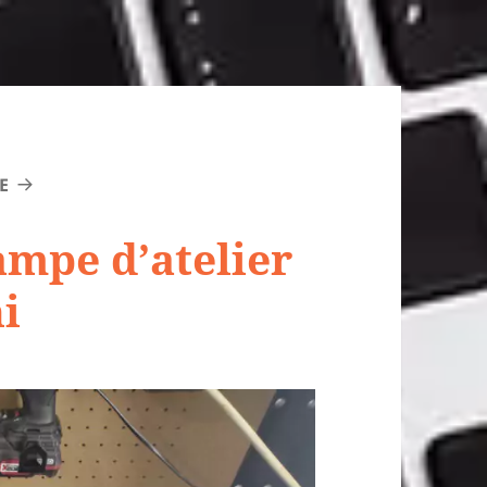
E
lampe d’atelier
ni