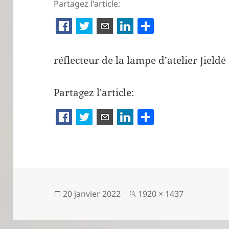
Partagez l'article:
P
ar
ta
réflecteur de la lampe d’atelier Jieldé 
g
er
Partagez l'article:
P
a
rt
a
g
er
Publié
Taille
20 janvier 2022
1920 × 1437
le
réelle