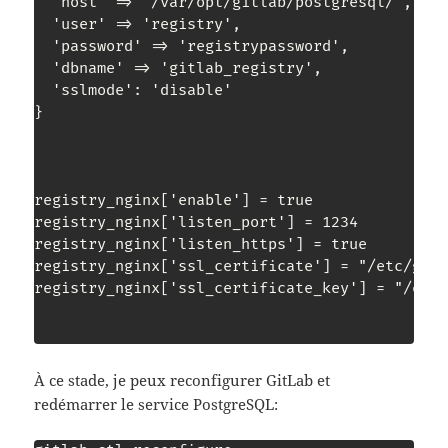
  'host' => '/var/opt/gitlab/postgresql/',

  'user' => 'registry',

  'password' => 'registrypassword',

  'dbname' => 'gitlab_registry',

  'sslmode': 'disable'

}

registry_nginx['enable'] = true

registry_nginx['listen_port'] = 1234

registry_nginx['listen_https'] = true

registry_nginx['ssl_certificate'] = "/etc/gitl
registry_nginx['ssl_certificate_key'] = "/etc/
À ce stade, je peux reconfigurer GitLab et
redémarrer le service PostgreSQL: