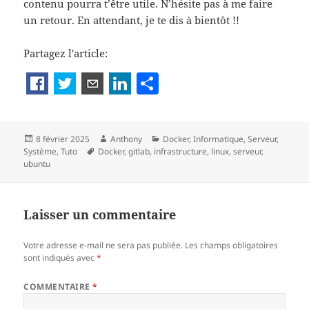
contenu pourra t’être utile. N’hésite pas à me faire
un retour. En attendant, je te dis à bientôt !!
Partagez l'article:
P
a
rt
Publié
Auteur
Catégories
8 février 2025
Anthony
Docker
,
Informatique
,
Serveur
,
a
le
Mots-
Système
,
Tuto
Docker
,
gitlab
,
infrastructure
,
linux
,
serveur
,
g
clés
ubuntu
er
Laisser un commentaire
Votre adresse e-mail ne sera pas publiée.
Les champs obligatoires
sont indiqués avec
*
COMMENTAIRE
*