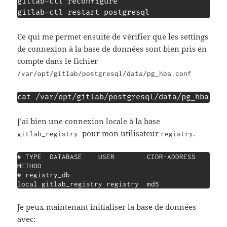
gitlab-ctl reconfigure

Ce qui me permet ensuite de vérifier que les settings
de connexion à la base de données sont bien pris en
compte dans le fichier
/var/opt/gitlab/postgresql/data/pg_hba.conf
cat /var/opt/gitlab/postgresql/data/pg_hba.co
J’ai bien une connexion locale à la base
pour mon utilisateur
.
gitlab_registry
registry
# TYPE  DATABASE    USER        CIDR-ADDRESS          
METHOD

# registry_db

local gitlab_registry registry  md5
Je peux maintenant initialiser la base de données
avec: