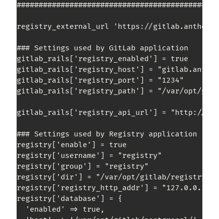
##############################################
registry_external_url 'https://gitlab.anthony-
### Settings used by GitLab application

gitlab_rails['registry_enabled'] = true

gitlab_rails['registry_host'] = "gitlab.anthon
gitlab_rails['registry_port'] = "1234"

gitlab_rails['registry_path'] = "/var/opt/gitl
gitlab_rails['registry_api_url'] = "http://127
### Settings used by Registry application

registry['enable'] = true

registry['username'] = "registry"

registry['group'] = "registry"

registry['dir'] = "/var/opt/gitlab/registry"

registry['registry_http_addr'] = "127.0.0.1:98
registry['database'] = {

  'enabled' => true,
