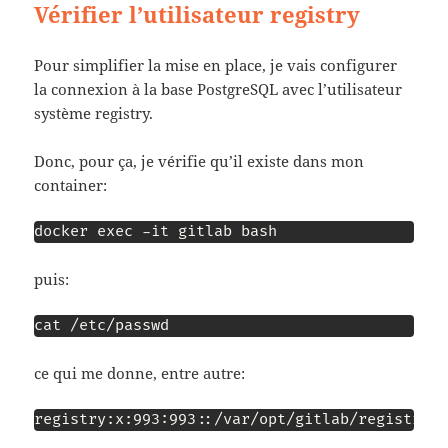
Vérifier l’utilisateur registry
Pour simplifier la mise en place, je vais configurer
la connexion à la base PostgreSQL avec l’utilisateur
système registry.
Donc, pour ça, je vérifie qu’il existe dans mon
container:
docker exec -it gitlab bash
puis:
cat /etc/passwd
ce qui me donne, entre autre:
registry:x:993:993::/var/opt/gitlab/registry: