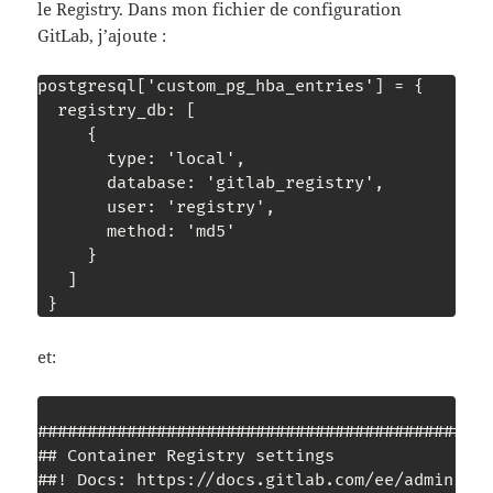
le Registry. Dans mon fichier de configuration
GitLab, j’ajoute :
postgresql['custom_pg_hba_entries'] = {

  registry_db: [

     {

       type: 'local',

       database: 'gitlab_registry',

       user: 'registry',

       method: 'md5'

     }

   ]

 }
et:
##############################################
## Container Registry settings

##! Docs: https://docs.gitlab.com/ee/administr