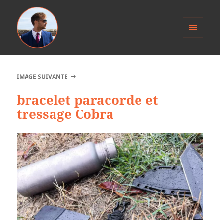
MENU
ET
Anthony Jacob
WIDGETS
IMAGE SUIVANTE
bracelet paracorde et
tressage Cobra