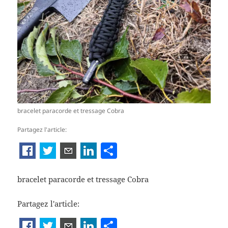
bracelet paracorde et tressage Cobra
Partagez l'article:
P
ar
ta
bracelet paracorde et tressage Cobra
g
Partagez l'article:
er
P