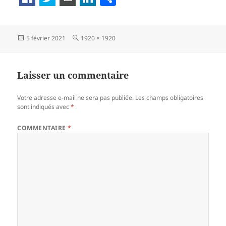
a
rt
Publié
Taille
5 février 2021
1920 × 1920
a
le
réelle
g
er
Laisser un commentaire
Votre adresse e-mail ne sera pas publiée.
Les champs obligatoires
sont indiqués avec
*
COMMENTAIRE
*