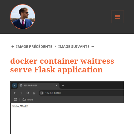
MENU
ET
Anthony Jacob
WIDGETS
IMAGE PRÉCÉDENTE
IMAGE SUIVANTE
docker container waitress
serve Flask application