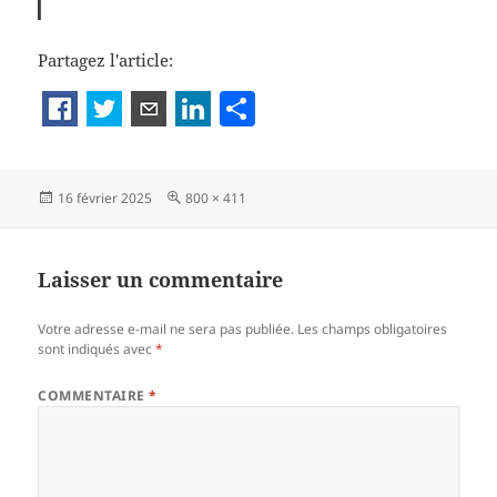
Partagez l'article:
P
a
rt
Publié
Taille
16 février 2025
800 × 411
a
le
réelle
g
er
Laisser un commentaire
Votre adresse e-mail ne sera pas publiée.
Les champs obligatoires
sont indiqués avec
*
COMMENTAIRE
*