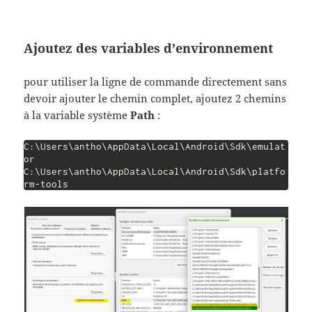
Ajoutez des variables d’environnement
pour utiliser la ligne de commande directement sans
devoir ajouter le chemin complet, ajoutez 2 chemins
à la variable système
Path
:
C:\Users\antho\AppData\Local\Android\Sdk\emulat
or

C:\Users\antho\AppData\Local\Android\Sdk\platfo
rm-tools