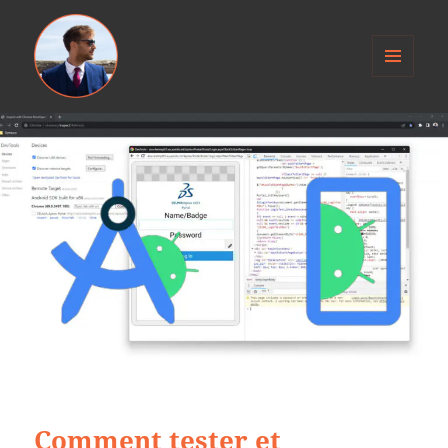
MENU
ET
Anthony Jacob
WIDGETS
Comment tester et