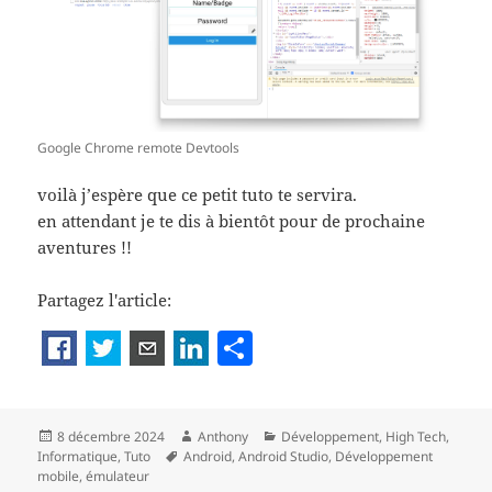
Google Chrome remote Devtools
voilà j’espère que ce petit tuto te servira.
en attendant je te dis à bientôt pour de prochaine
aventures !!
Partagez l'article:
P
a
rt
Publié
Auteur
Catégories
8 décembre 2024
Anthony
Développement
,
High Tech
,
a
le
Mots-
Informatique
,
Tuto
Android
,
Android Studio
,
Développement
g
clés
mobile
,
émulateur