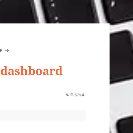
E
 dashboard