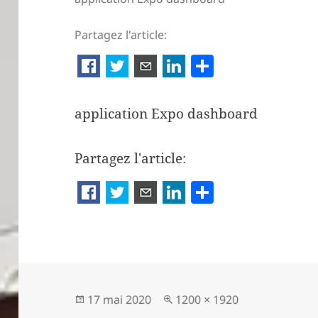
Partagez l'article:
P
ar
ta
application Expo dashboard
g
er
Partagez l'article:
P
a
rt
a
g
er
Publié
Taille
17 mai 2020
1200 × 1920
le
réelle