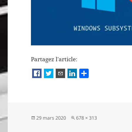
Partagez l'article:
P
a
rt
a
g
er
Publié
Taille
29 mars 2020
678 × 313
le
réelle