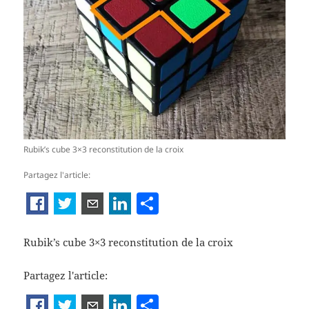
Rubik’s cube 3×3 reconstitution de la croix
Partagez l'article:
P
ar
ta
Rubik’s cube 3×3 reconstitution de la croix
g
Partagez l'article:
er
P