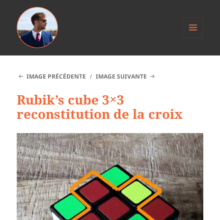
MENU
ET
Anthony Jacob
WIDGETS
IMAGE PRÉCÉDENTE
IMAGE SUIVANTE
Rubik’s cube 3×3
reconstitution de la croix