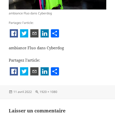
ambiance Fluo dans Cyberdog
Partagez l'article:
P
ar
ta
ambiance Fluo dans Cyberdog
g
Partagez l'article:
er
P
a
rt
Publié
Taille
11 avril 2022
1920 × 1080
a
le
réelle
g
er
Laisser un commentaire