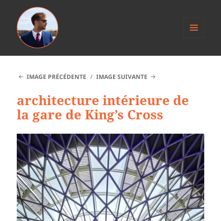
MENU
ET
Anthony Jacob
WIDGETS
IMAGE PRÉCÉDENTE
IMAGE SUIVANTE
architecture intérieure de
la gare de King’s Cross