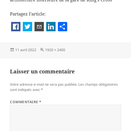
ta
g
Partagez l'article:
er
P
a
rt
Publié
Taille
11 avril 2022
1920 × 2400
a
le
réelle
g
er
Laisser un commentaire
Votre adresse e-mail ne sera pas publiée.
Les champs obligatoires
sont indiqués avec
*
COMMENTAIRE
*