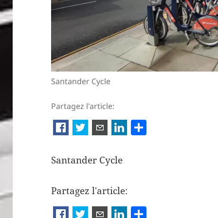
Santander Cycle
Partagez l'article:
P
ar
ta
Santander Cycle
g
er
Partagez l'article:
P