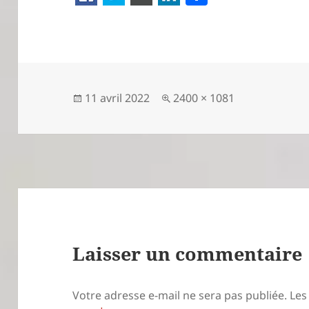
a
rt
a
g
er
Publié
Taille
11 avril 2022
2400 × 1081
le
réelle
Laisser un commentaire
Votre adresse e-mail ne sera pas publiée.
Les