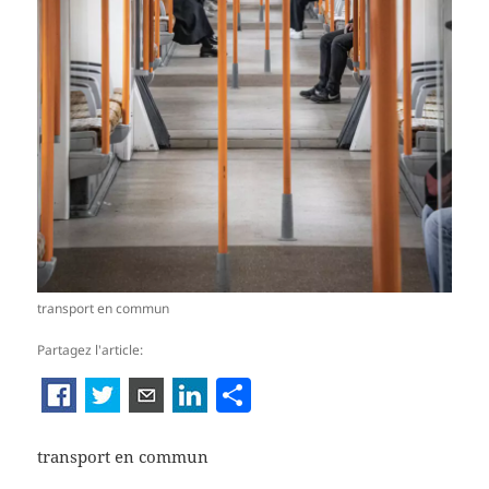
transport en commun
Partagez l'article:
P
ar
ta
transport en commun