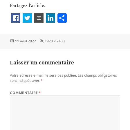
g
Partagez l'article:
er
P
a
rt
Publié
Taille
11 avril 2022
1920 × 2400
a
le
réelle
g
er
Laisser un commentaire
Votre adresse e-mail ne sera pas publiée.
Les champs obligatoires
sont indiqués avec
*
COMMENTAIRE
*