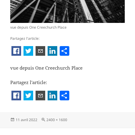
vue depuis One Creechurch Place
Partagez l'article:
P
ar
ta
vue depuis One Creechurch Place
g
Partagez l'article:
er
P
a
rt
Publié
Taille
11 avril 2022
2400 × 1600
a
le
réelle
g