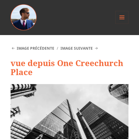
MENU
ET
Anthony Jacob
WIDGETS
IMAGE PRÉCÉDENTE
IMAGE SUIVANTE
vue depuis One Creechurch
Place