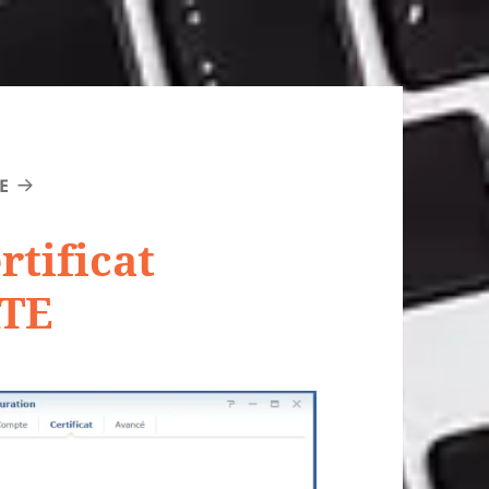
E
rtificat
TE