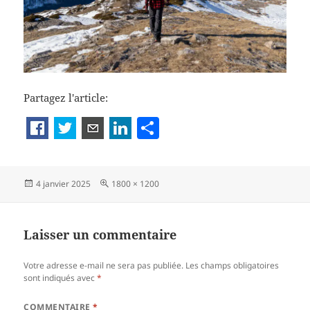
Partagez l'article:
P
a
rt
Publié
Taille
4 janvier 2025
1800 × 1200
a
le
réelle
g
er
Laisser un commentaire
Votre adresse e-mail ne sera pas publiée.
Les champs obligatoires
sont indiqués avec
*
COMMENTAIRE
*