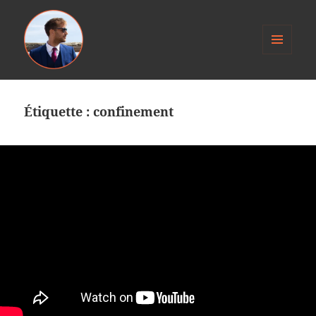
MENU
ET
Anthony Jacob
WIDGETS
Étiquette :
confinement