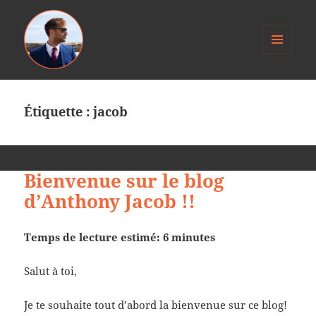
MENU
ET
Anthony Jacob
WIDGETS
Étiquette :
jacob
Bienvenue sur le blog
d’Anthony Jacob !!
Temps de lecture estimé: 6 minutes
Salut à toi,
Je te souhaite tout d’abord la bienvenue sur ce blog!