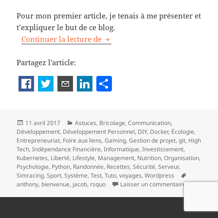
Pour mon premier article, je tenais à me présenter et
t’expliquer le but de ce blog.
Bienvenue sur le blog d’Anthony 
Continuer la lecture de
Partagez l'article:
P
a
rt
Publié
Catégories
11 avril 2017
Astuces
,
Bricolage
,
Communication
,
a
le
Développement
,
Développement Personnel
,
DIY
,
Docker
,
Écologie
,
g
Entrepreneuriat
,
Foire aux liens
,
Gaming
,
Gestion de projet
,
git
,
High
Tech
,
Indépendance Financière
,
Informatique
,
Investissement
,
er
Kubernetes
,
Liberté
,
Lifestyle
,
Management
,
Nutrition
,
Organisation
,
Psychologie
,
Python
,
Randonnée
,
Recettes
,
Sécurité
,
Serveur
,
Mots-
Simracing
,
Sport
,
Système
,
Test
,
Tuto
,
voyages
,
Wordpress
sur Bienvenu
clés
anthony
,
bienvenue
,
jacob
,
rsquo
Laisser un commentaire