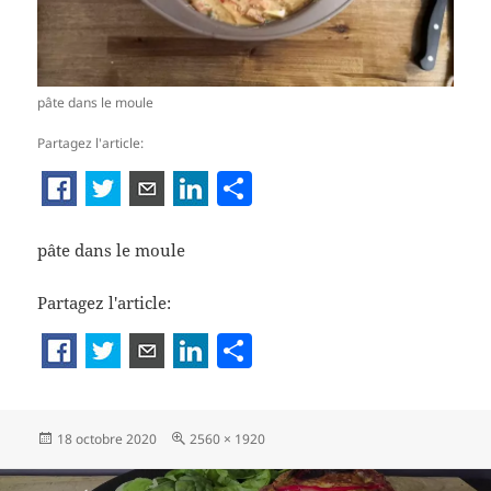
pâte dans le moule
Partagez l'article:
P
ar
ta
pâte dans le moule
g
Partagez l'article:
er
P
a
rt
Publié
Taille
18 octobre 2020
2560 × 1920
a
le
réelle
g
Navigation