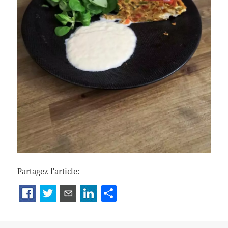
Partagez l'article:
P
a
rt