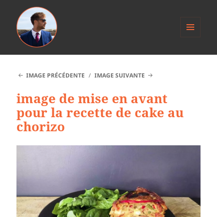
MENU
ET
Anthony Jacob
WIDGETS
IMAGE PRÉCÉDENTE
IMAGE SUIVANTE
image de mise en avant
pour la recette de cake au
chorizo