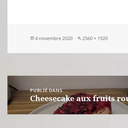
a
rt
a
g
er
Publié
Taille
4 novembre 2020
2560 × 1920
le
réelle
Navigation
de
PUBLIÉ DANS
Cheesecake aux fruits ro
l’article