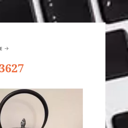
E
3627