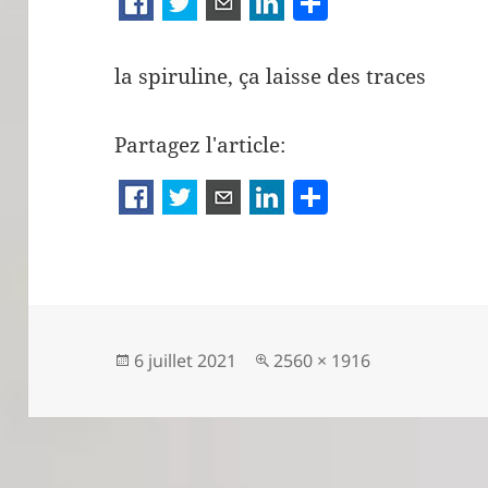
P
ar
ta
la spiruline, ça laisse des traces
g
er
Partagez l'article:
P
a
rt
a
g
er
Publié
Taille
6 juillet 2021
2560 × 1916
le
réelle