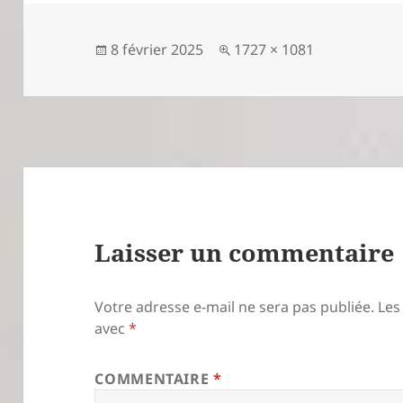
a
g
er
Publié
Taille
8 février 2025
1727 × 1081
le
réelle
Laisser un commentaire
Votre adresse e-mail ne sera pas publiée.
Les
avec
*
COMMENTAIRE
*