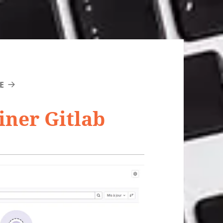
E
iner Gitlab