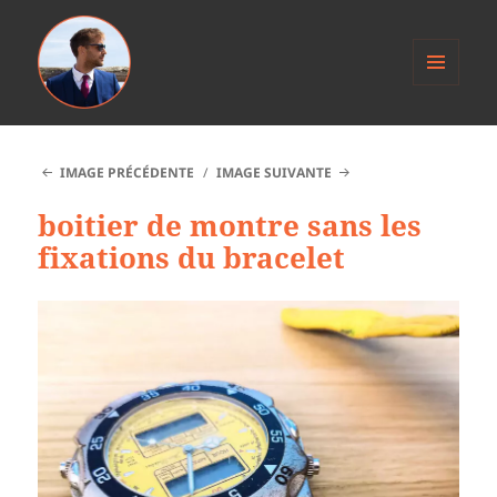
MENU
ET
Anthony Jacob
WIDGETS
IMAGE PRÉCÉDENTE
IMAGE SUIVANTE
boitier de montre sans les
fixations du bracelet