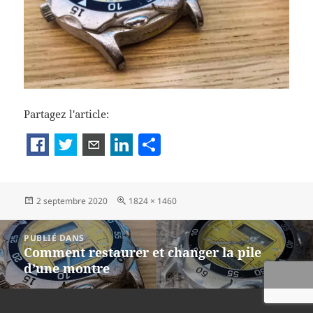
Partagez l'article:
P
a
rt
Publié
Taille
2 septembre 2020
1824 × 1460
a
le
réelle
g
Navigation
PUBLIÉ DANS
de
er
Comment restaurer et changer la pile
l’article
d’une montre