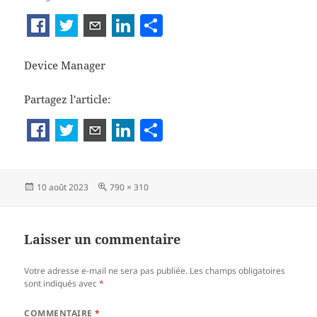
P
ar
ta
Device Manager
g
Partagez l'article:
er
P
a
rt
Publié
Taille
10 août 2023
790 × 310
a
le
réelle
g
er
Laisser un commentaire
Votre adresse e-mail ne sera pas publiée.
Les champs obligatoires
sont indiqués avec
*
COMMENTAIRE
*