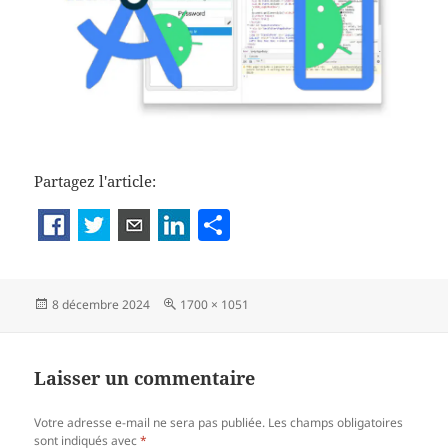
Partagez l'article:
P
a
rt
Publié
Taille
8 décembre 2024
1700 × 1051
a
le
réelle
g
er
Laisser un commentaire
Votre adresse e-mail ne sera pas publiée.
Les champs obligatoires
sont indiqués avec
*