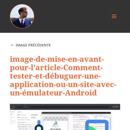
MENU
ET
Anthony Jacob
WIDGETS
IMAGE PRÉCÉDENTE
image-de-mise-en-avant-
pour-l’article-Comment-
tester-et-débuguer-une-
application-ou-un-site-avec-
un-émulateur-Android