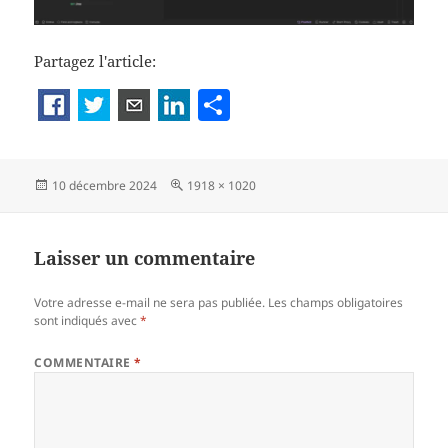
Partagez l'article:
P
a
rt
Publié
Taille
10 décembre 2024
1918 × 1020
a
le
réelle
g
er
Laisser un commentaire
Votre adresse e-mail ne sera pas publiée.
Les champs obligatoires
sont indiqués avec
*
COMMENTAIRE
*