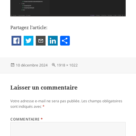
Partagez l'article:
P
a
rt
Publié
Taille
10 décembre 2024
1918 × 1022
a
le
réelle
g
er
Laisser un commentaire
Votre adresse e-mail ne sera pas publiée.
Les champs obligatoires
sont indiqués avec
*
COMMENTAIRE
*