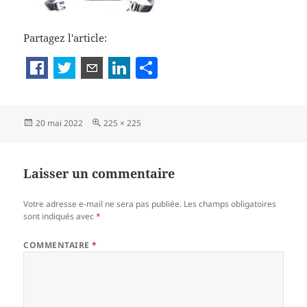
Partagez l'article:
P
a
rt
Publié
Taille
20 mai 2022
225 × 225
a
le
réelle
g
er
Laisser un commentaire
Votre adresse e-mail ne sera pas publiée.
Les champs obligatoires
sont indiqués avec
*
COMMENTAIRE
*