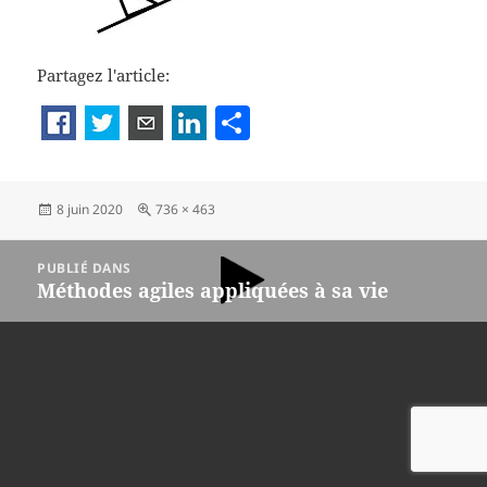
Partagez l'article:
P
a
rt
Publié
Taille
8 juin 2020
736 × 463
a
le
réelle
g
Navigation
PUBLIÉ DANS
de
er
Méthodes agiles appliquées à sa vie
l’article