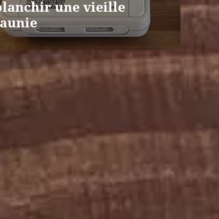
anchir une vieille
jaunie