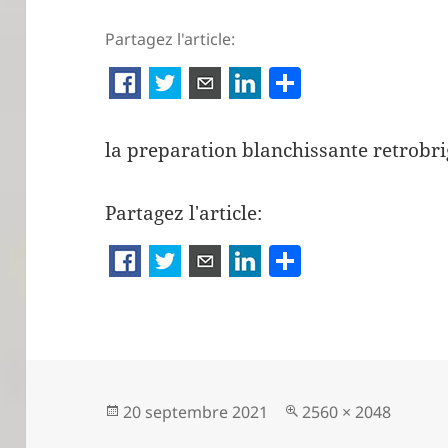
Partagez l'article:
P
ar
ta
la preparation blanchissante retrobri
g
er
Partagez l'article:
P
a
rt
a
g
er
Publié
Taille
20 septembre 2021
2560 × 2048
le
réelle