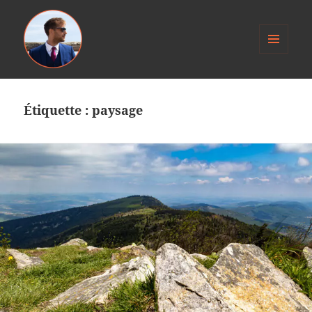
MENU
ET
Anthony Jacob
WIDGETS
Étiquette :
paysage