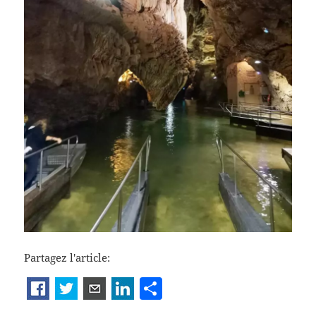
Partagez l'article:
P
a