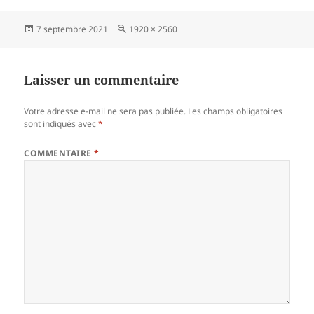
rt
Publié
Taille
7 septembre 2021
1920 × 2560
a
le
réelle
g
er
Laisser un commentaire
Votre adresse e-mail ne sera pas publiée.
Les champs obligatoires
sont indiqués avec
*
COMMENTAIRE
*