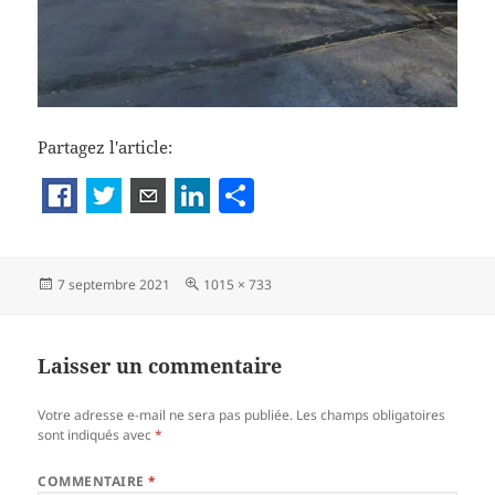
Partagez l'article:
P
a
rt
Publié
Taille
7 septembre 2021
1015 × 733
a
le
réelle
g
er
Laisser un commentaire
Votre adresse e-mail ne sera pas publiée.
Les champs obligatoires
sont indiqués avec
*
COMMENTAIRE
*