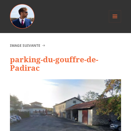
MENU
ET
Anthony Jacob
WIDGETS
IMAGE SUIVANTE
parking-du-gouffre-de-
Padirac