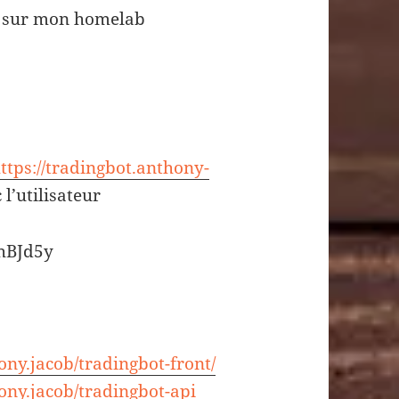
D sur mon homelab
ttps://tradingbot.anthony-
 l’utilisateur
hBJd5y
ony.jacob/tradingbot-front/
ony.jacob/tradingbot-api