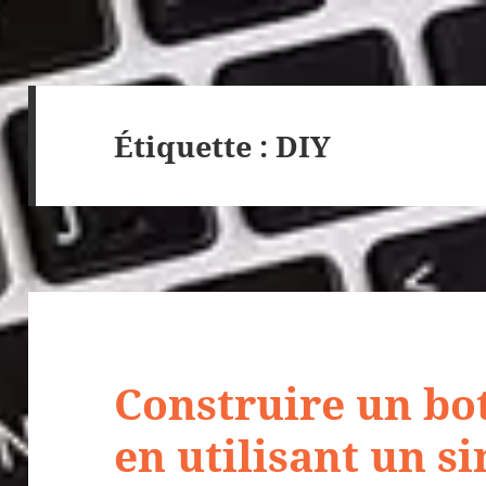
Étiquette :
DIY
Construire un bot
en utilisant un 