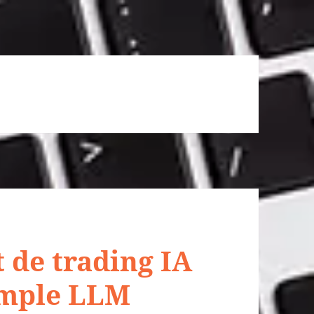
 de trading IA
simple LLM