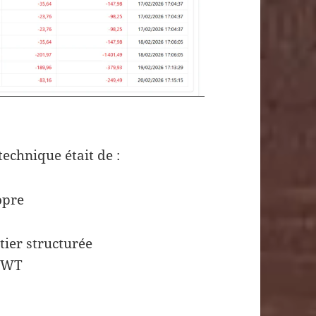
technique était de :
opre
ier structurée
 JWT