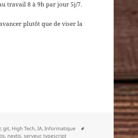
u travail 8 à 9h par jour 5j/7.
avancer plutôt que de viser la
 bot de trading IA en utilisant un simple LLM
Mots-
r
,
git
,
High Tech
,
IA
,
Informatique
clés
tjs
,
nextjs
,
serveur
,
typescript