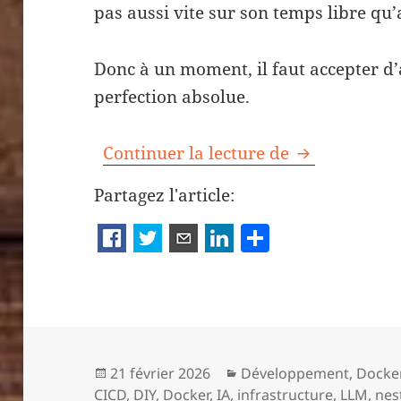
pas aussi vite sur son temps libre qu’a
Donc à un moment, il faut accepter d’
perfection absolue.
Construire un
Continuer la lecture de
Partagez l'article:
P
a
rt
a
g
er
Publié
Catégories
21 février 2026
Développement
,
Docke
le
CICD
,
DIY
,
Docker
,
IA
,
infrastructure
,
LLM
,
nes