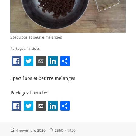
Spéculoos et beurre mélangés
Partagez l'article:
P
ar
ta
Spéculoos et beurre mélangés
g
Partagez l'article:
er
P
a
rt
Publié
Taille
4 novembre 2020
2560 × 1920
a
le
réelle