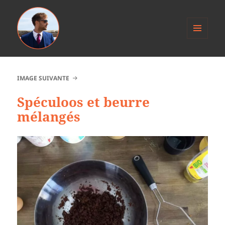
MENU
ET
Anthony Jacob
WIDGETS
IMAGE SUIVANTE
Spéculoos et beurre
mélangés