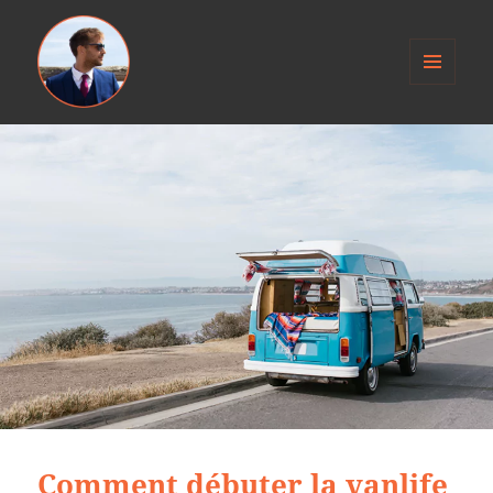
MENU
ET
Anthony Jacob
WIDGETS
Comment débuter la vanlife