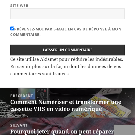
SITE WEB
PRÉVENEZ-MOI PAR E-MAIL EN CAS DE RÉPONSE À MON
COMMENTAIRE.
Ce site utilise Akismet pour réduire les indésirables.
En savoir plus sur la façon dont les données de vos
commentaires sont traitées
.
Navigation
PRÉCÉDENT
de
Comment Numériser et transformer une
Article
l’article
cassette VHS en vidéo numérique
précédent :
SUIVANT
Pourquoi jeter quand on peut réparer
Article