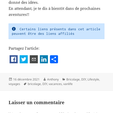
donné des idées.
En attendant, je te dis à bientôt dans de prochaines
aventures!!
  Certains liens présents dans cet article 
peuvent être des liens affiliés
Partagez l'article:
P
a
rt
Publié
Auteur
Catégories
16 décembre 2021
Anthony
Bricolage
,
DIY
,
Lifestyle
,
a
le
Mots-
voyages
bricolage
,
DIY
,
vacances
,
vanlife
g
clés
er
Laisser un commentaire