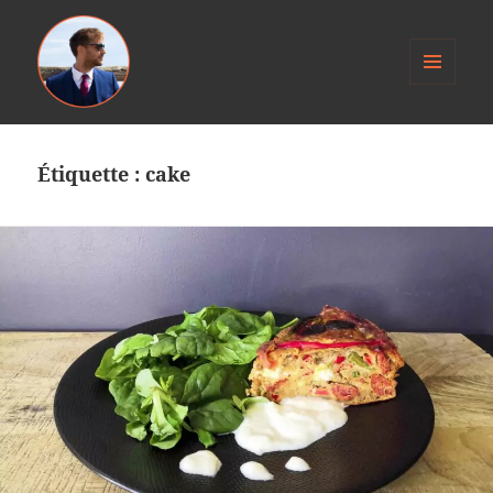
MENU
ET
Anthony Jacob
WIDGETS
Étiquette :
cake