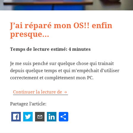
J’ai réparé mon OS!! enfin
presque…
Temps de lecture estimé: 4 minutes
Je me suis penché sur quelque chose qui trainait
depuis quelque temps et qui m’empêchait d’utiliser
correctement et complètement mon PC.
J’ai réparé mon OS!! enfin pres
Continuer la lecture de
Partagez l'article:
P
a