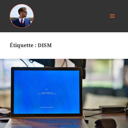
MENU
ET
Anthony Jacob
WIDGETS
Étiquette :
DISM