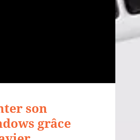
ter son
indows grâce
avier