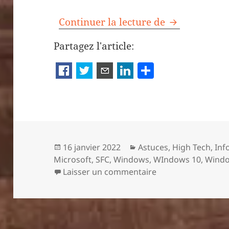
J’ai réparé 
Continuer la lecture de
Partagez l'article:
P
a
rt
a
g
er
Publié
Catégories
16 janvier 2022
Astuces
,
High Tech
,
Inf
le
Microsoft
,
SFC
,
Windows
,
WIndows 10
,
Windo
sur J’ai réparé mo
Laisser un commentaire