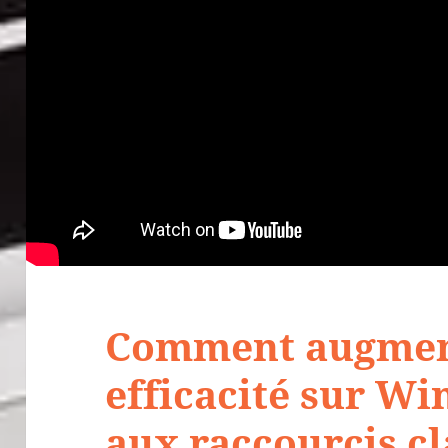
Comment augmen
efficacité sur W
aux raccourcis cl