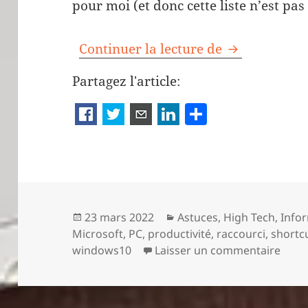
pour moi (et donc cette liste n’est pas
Comment augm
Continuer la lecture de
Partagez l'article:
P
a
rt
a
g
er
Publié
Catégories
23 mars 2022
Astuces
,
High Tech
,
Info
le
Microsoft
,
PC
,
productivité
,
raccourci
,
shortc
sur C
windows10
Laisser un commentaire