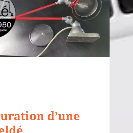
auration d’une
ieldé