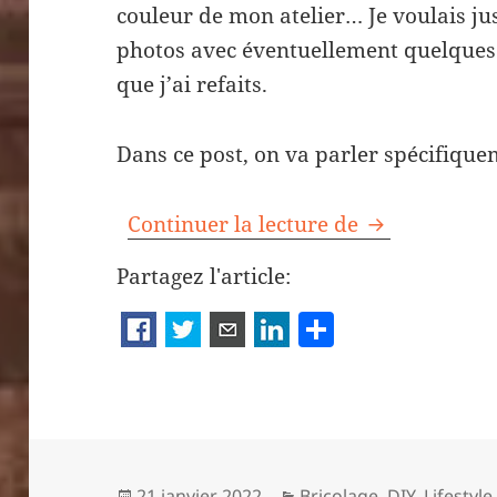
couleur de mon atelier… Je voulais ju
photos avec éventuellement quelques 
que j’ai refaits.
Dans ce post, on va parler spécifique
Bricolage et 
Continuer la lecture de
Partagez l'article:
P
a
rt
a
g
Publié
Catégories
21 janvier 2022
Bricolage
,
DIY
,
Lifestyle