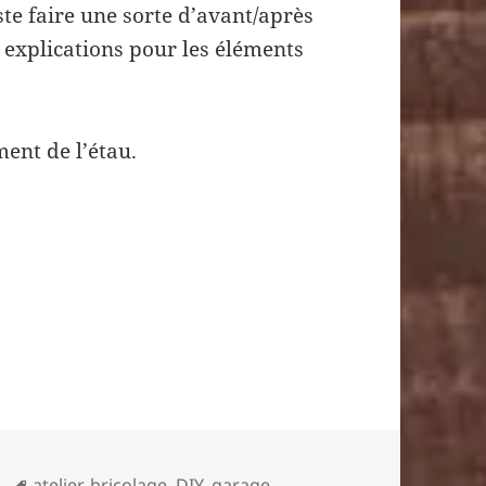
ste faire une sorte d’avant/après
explications pour les éléments
ment de l’étau.
restauration d’un étau
Mots-
atelier
,
bricolage
,
DIY
,
garage
,