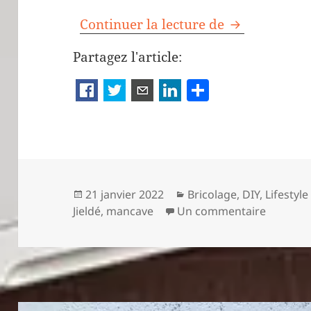
Bricolage et 
Continuer la lecture de
Partagez l'article:
P
a
rt
a
g
er
Publié
Catégories
21 janvier 2022
Bricolage
,
DIY
,
Lifestyle
le
sur Bric
Jieldé
,
mancave
Un commentaire